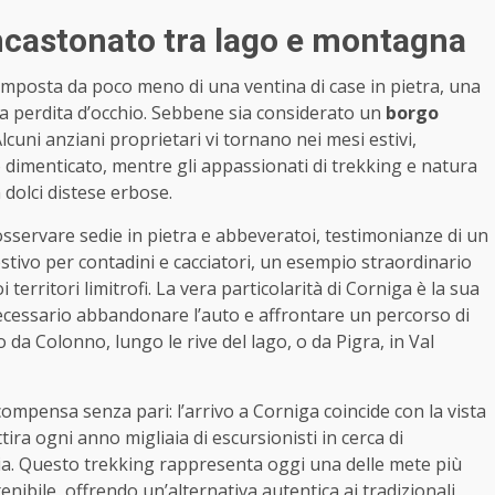
 incastonato tra lago e montagna
mposta da poco meno di una ventina di case in pietra, una
 a perdita d’occhio. Sebbene sia considerato un
borgo
uni anziani proprietari vi tornano nei mesi estivi,
 dimenticato, mentre gli appassionati di trekking e natura
 dolci distese erbose.
sservare sedie in pietra e abbeveratoi, testimonianze di un
stivo per contadini e cacciatori, un esempio straordinario
i territori limitrofi. La vera particolarità di Corniga è la sua
è necessario abbandonare l’auto e affrontare un percorso di
da Colonno, lungo le rive del lago, o da Pigra, in Val
mpensa senza pari: l’arrivo a Corniga coincide con la vista
a ogni anno migliaia di escursionisti in cerca di
ia. Questo trekking rappresenta oggi una delle mete più
nibile, offrendo un’alternativa autentica ai tradizionali