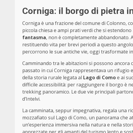
Corniga: il borgo di pietra
Corniga è una frazione del comune di Colonno, co
piccola chiesa e ampi prati verdi che si estendono
fantasma
, non è completamente abbandonato. Alc
restituendo vita per brevi periodi a questo angolo
percorrono le sue antiche vie, oggi trasformate in
Camminando tra le abitazioni si possono ancora o
passato in cui Corniga rappresentava un rifugio e
della storia rurale legata al
Lago di Como
e ai suo
difficile accessibilità: per raggiungere il borgo 
trekking panoramico. Le due vie principali partono 
d’Intelvi.
La camminata, seppur impegnativa, regala una rico
mozzafiato sul Lago di Como, un panorama che attir
un’esperienza immersiva nella natura e nella stor
apprezzate per gli amanti del turismo lento e soste