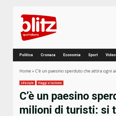
Skip
to
content
Politica
Cronaca
Economia
Sport
Video
Home
»
C’è un paesino sperduto che attira ogni anno
Lifestyle
Viaggi e turismo
C’è un paesino sper
milioni di turisti: si 