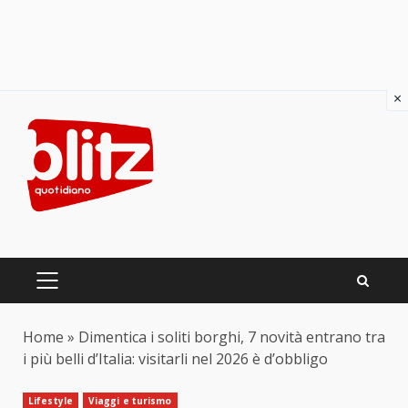
×
Skip
to
content
PRIMARY
MENU
Home
»
Dimentica i soliti borghi, 7 novità entrano tra
i più belli d’Italia: visitarli nel 2026 è d’obbligo
Lifestyle
Viaggi e turismo