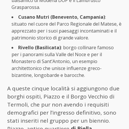
balsamico di Modena DOP e il Lambrusco
Grasparossa.
Cusano Mutri (Benevento, Campania)
:
situato nel cuore del Parco Regionale del Matese, è
apprezzato per i suoi paesaggi incontaminati e il
patrimonio storico di grande valore.
Rivello (Basilicata)
: borgo collinare famoso
per i panorami sulla Valle del Noce e per il
Monastero di Sant’Antonio, un esempio
architettonico che unisce influenze greco-
bizantine, longobarde e barocche.
A queste cinque località si aggiungono due
borghi ospiti, Piazzo e il Borgo Vecchio di
Termoli, che pur non avendo i requisiti
demografici per l’ingresso definitivo, sono
stati inseriti nel gruppo per un biennio.
Piazzo, antico quartiere
di Biella