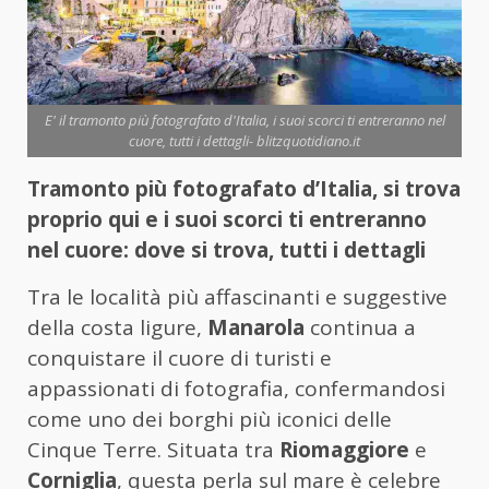
E' il tramonto più fotografato d'Italia, i suoi scorci ti entreranno nel
cuore, tutti i dettagli- blitzquotidiano.it
Tramonto più fotografato d’Italia, si trova
proprio qui e i suoi scorci ti entreranno
nel cuore: dove si trova, tutti i dettagli
Tra le località più affascinanti e suggestive
della costa ligure,
Manarola
continua a
conquistare il cuore di turisti e
appassionati di fotografia, confermandosi
come uno dei borghi più iconici delle
Cinque Terre. Situata tra
Riomaggiore
e
Corniglia
, questa perla sul mare è celebre