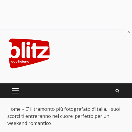
×
Skip
to
content
PRIMARY
MENU
Home
»
E’ il tramonto più fotografato d’Italia, i suoi
scorci ti entreranno nel cuore: perfetto per un
weekend romantico