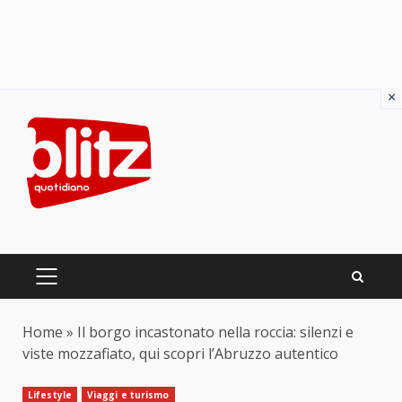
×
Skip
to
content
PRIMARY
MENU
Home
»
Il borgo incastonato nella roccia: silenzi e
viste mozzafiato, qui scopri l’Abruzzo autentico
Lifestyle
Viaggi e turismo