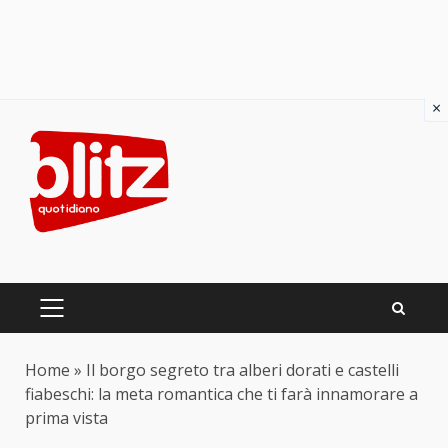
×
Skip
to
content
PRIMARY
MENU
Home
»
Il borgo segreto tra alberi dorati e castelli
fiabeschi: la meta romantica che ti farà innamorare a
prima vista