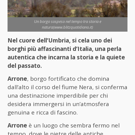
Un borgo sospeso nel tempo tra storia e
natura(www.blitzquotidiano.it)
Nel cuore dell’Umbria, si cela uno dei
borghi più affascinanti d’Italia, una perla
autentica che incarna la storia e la quiete
del passato.
Arrone
, borgo fortificato che domina
dall’alto il corso del fiume Nera, si conferma
una destinazione imperdibile per chi
desidera immergersi in un’atmosfera
genuina e ricca di fascino.
Arrone
è un luogo che sembra fermo nel
tempo, dove le pietre delle antiche