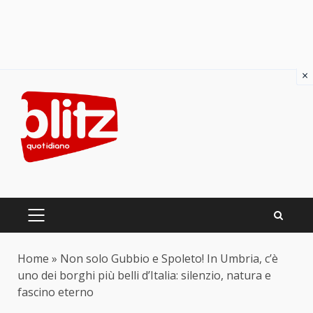
×
Skip
to
content
PRIMARY
MENU
Home
»
Non solo Gubbio e Spoleto! In Umbria, c’è
uno dei borghi più belli d’Italia: silenzio, natura e
fascino eterno