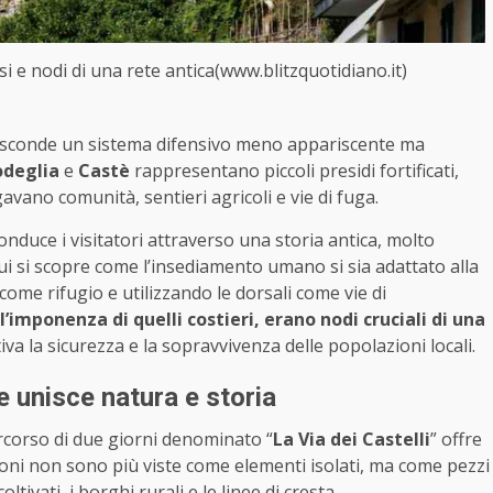
iosi e nodi di una rete antica(www.blitzquotidiano.it)
nasconde un sistema difensivo meno appariscente ma
deglia
e
Castè
rappresentano piccoli presidi fortificati,
gavano comunità, sentieri agricoli e vie di fuga.
conduce i visitatori attraverso una storia antica, molto
ui si scopre come l’insediamento umano si sia adattato alla
come rifugio e utilizzando le dorsali come vie di
l’imponenza di quelli costieri, erano nodi cruciali di una
va la sicurezza e la sopravvivenza delle popolazioni locali.
he unisce natura e storia
ercorso di due giorni denominato “
La Via dei Castelli
” offre
cazioni non sono più viste come elementi isolati, ma come pezzi
tivati, i borghi rurali e le linee di cresta.