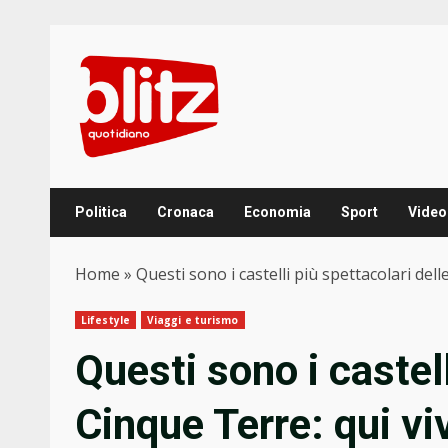
Skip
to
content
Politica
Cronaca
Economia
Sport
Video
Home
»
Questi sono i castelli più spettacolari dell
Lifestyle
Viaggi e turismo
Questi sono i castell
Cinque Terre: qui vi