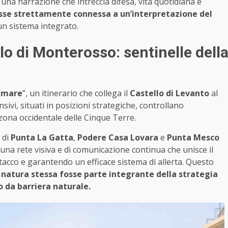
n una narrazione che intreccia difesa, vita quotidiana e
sse strettamente connessa a un’interpretazione del
un sistema integrato.
lo di Monterosso: sentinelle dell
l mare
”, un itinerario che collega il
Castello di Levanto
al
nsivi, situati in posizioni strategiche, controllano
 zona occidentale delle Cinque Terre.
 di
Punta La Gatta
,
Podere Casa Lovara
e
Punta Mesco
i: una rete visiva e di comunicazione continua che unisce il
attacco e garantendo un efficace sistema di allerta. Questo
natura stessa fosse parte integrante della strategia
o da barriera naturale.