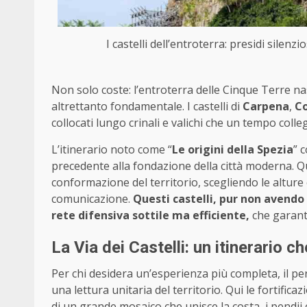
I castelli dell’entroterra: presidi silenz
Non solo coste: l’entroterra delle Cinque Terre 
altrettanto fondamentale. I castelli di
Carpena
,
Co
collocati lungo crinali e valichi che un tempo colle
L’itinerario noto come “
Le origini della Spezia
” 
precedente alla fondazione della città moderna. Q
conformazione del territorio, scegliendo le alture 
comunicazione.
Questi castelli, pur non avendo 
rete difensiva sottile ma efficiente,
che garanti
La Via dei Castelli: un itinerario c
Per chi desidera un’esperienza più completa, il p
una lettura unitaria del territorio. Qui le fortifi
di un grande mosaico che unisce la costa, i pendii col