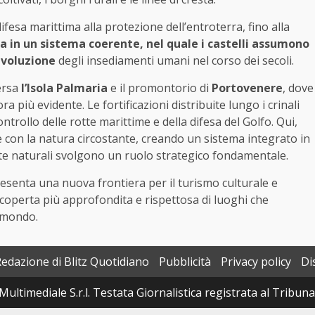
difesa marittima alla protezione dell’entroterra, fino alla
 in un sistema coerente, nel quale i castelli assumono
evoluzione
degli insediamenti umani nel corso dei secoli.
versa
l’Isola Palmaria
e il promontorio di
Portovenere
, dove
a più evidente. Le fortificazioni distribuite lungo i crinali
ntrollo delle rotte marittime e della difesa del Golfo. Qui,
 e con la natura circostante, creando un sistema integrato in
uinte naturali svolgono un ruolo strategico fondamentale.
resenta una nuova frontiera per il turismo culturale e
scoperta più approfondita e rispettosa di luoghi che
l mondo.
Redazione di Blitz Quotidiano
Pubblicità
Privacy policy
Di
Multimediale S.r.l. Testata Giornalistica registrata al Tribun