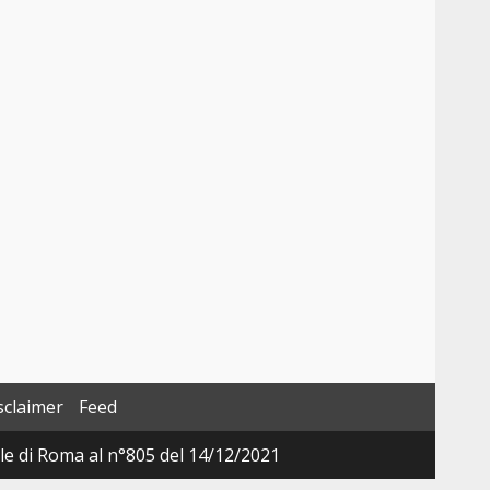
sclaimer
Feed
ale di Roma al n°805 del 14/12/2021