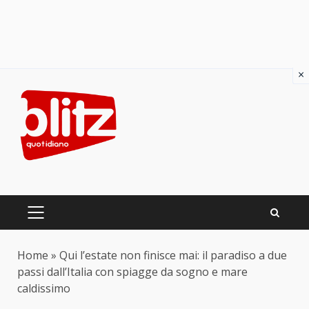
×
Skip
to
content
PRIMARY
MENU
Home
»
Qui l’estate non finisce mai: il paradiso a due
passi dall’Italia con spiagge da sogno e mare
caldissimo