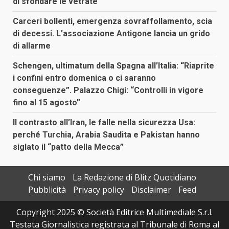
di sfondare le vetrate
Carceri bollenti, emergenza sovraffollamento, scia
di decessi. L’associazione Antigone lancia un grido
di allarme
Schengen, ultimatum della Spagna all’Italia: “Riaprite
i confini entro domenica o ci saranno
conseguenze”. Palazzo Chigi: “Controlli in vigore
fino al 15 agosto”
Il contrasto all’Iran, le falle nella sicurezza Usa:
perché Turchia, Arabia Saudita e Pakistan hanno
siglato il “patto della Mecca”
Chi siamo
La Redazione di Blitz Quotidiano
Pubblicità
Privacy policy
Disclaimer
Feed
Copyright 2025 © Società Editrice Multimediale S.r.l.
Testata Giornalistica registrata al Tribunale di Roma al