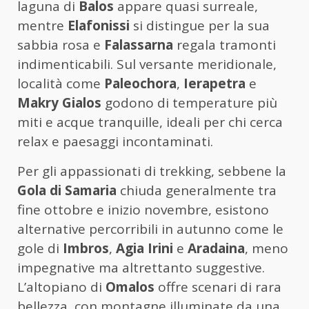
laguna di
Balos
appare quasi surreale,
mentre
Elafonissi
si distingue per la sua
sabbia rosa e
Falassarna
regala tramonti
indimenticabili. Sul versante meridionale,
località come
Paleochora
,
Ierapetra
e
Makry Gialos
godono di temperature più
miti e acque tranquille, ideali per chi cerca
relax e paesaggi incontaminati.
Per gli appassionati di trekking, sebbene la
Gola di Samaria
chiuda generalmente tra
fine ottobre e inizio novembre, esistono
alternative percorribili in autunno come le
gole di
Imbros
,
Agia Irini
e
Aradaina
, meno
impegnative ma altrettanto suggestive.
L’altopiano di
Omalos
offre scenari di rara
bellezza, con montagne illuminate da una