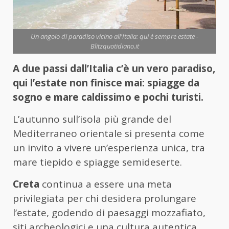
Un angolo di paradiso vicino all'Italia: qui è sempre estate -
Blitzquotidiano.it
A due passi dall’Italia c’è un vero paradiso,
qui l’estate non finisce mai: spiagge da
sogno e mare caldissimo e pochi turisti.
L’autunno sull’isola più grande del
Mediterraneo orientale si presenta come
un invito a vivere un’esperienza unica, tra
mare tiepido e spiagge semideserte.
Creta
continua a essere una meta
privilegiata per chi desidera prolungare
l’estate, godendo di paesaggi mozzafiato,
siti archeologici e una cultura autentica,