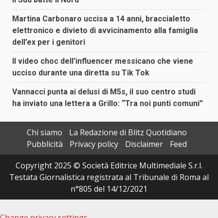
Martina Carbonaro uccisa a 14 anni, braccialetto
elettronico e divieto di avvicinamento alla famiglia
dell’ex per i genitori
Il video choc dell’influencer messicano che viene
ucciso durante una diretta su Tik Tok
Vannacci punta ai delusi di M5s, il suo centro studi
ha inviato una lettera a Grillo: “Tra noi punti comuni”
Chi siamo
La Redazione di Blitz Quotidiano
Pubblicità
Privacy policy
Disclaimer
Feed
Copyright 2025 © Società Editrice Multimediale S.r.l.
Testata Giornalistica registrata al Tribunale di Roma al
n°805 del 14/12/2021
Change privacy settings