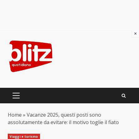
×
Skip
to
content
PRIMARY
MENU
Home
»
Vacanze 2025, questi posti sono
assolutamente da evitare: il motivo toglie il fiato
Viaggi e turismo