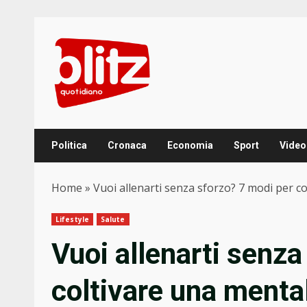
Skip
to
content
Politica
Cronaca
Economia
Sport
Video
Home
»
Vuoi allenarti senza sforzo? 7 modi per co
Lifestyle
Salute
Vuoi allenarti senza
coltivare una mental