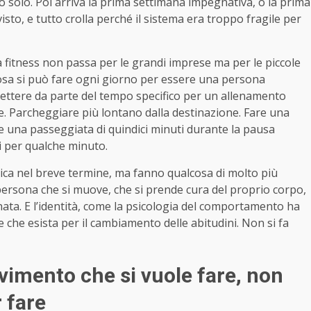
po solo. Poi arriva la prima settimana impegnativa, o la prima
isto, e tutto crolla perché il sistema era troppo fragile per
a fitness non passa per le grandi imprese ma per le piccole
cosa si può fare ogni giorno per essere una persona
ettere da parte del tempo specifico per un allenamento
ore. Parcheggiare più lontano dalla destinazione. Fare una
e una passeggiata di quindici minuti durante la pausa
i per qualche minuto.
ica nel breve termine, ma fanno qualcosa di molto più
 persona che si muove, che si prende cura del proprio corpo,
ata. E l’identità, come la psicologia del comportamento ha
he esista per il cambiamento delle abitudini. Non si fa
vimento che si vuole fare, non
 fare