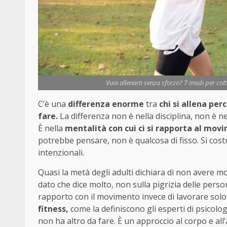
Vuoi allenarti senza sforzo? 7 modi per colti
C’è una
differenza enorme
tra
chi si allena per
fare.
La differenza non è nella disciplina, non è ne
È nella
mentalità con cui ci si rapporta al mov
potrebbe pensare, non è qualcosa di fisso. Si costr
intenzionali.
Quasi la metà degli adulti dichiara di non avere mo
dato che dice molto, non sulla pigrizia delle pers
rapporto con il movimento invece di lavorare sol
fitness,
come la definiscono gli esperti di psicolog
non ha altro da fare. È un approccio al corpo e all’