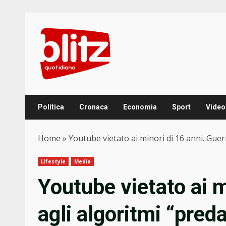
Skip
to
content
Politica
Cronaca
Economia
Sport
Video
Home
»
Youtube vietato ai minori di 16 anni. Guerra
Lifestyle
Media
Youtube vietato ai m
agli algoritmi “predat