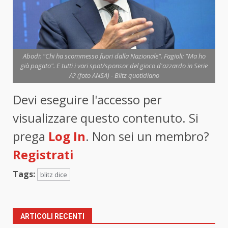
Abodi: "Chi ha scommesso fuori dalla Nazionale". Fagioli: "Ma ho
già pagato". E tutti i vari spot/sponsor del gioco d'azzardo in Serie
A? (foto ANSA) - Blitz quotidiano
Devi eseguire l'accesso per
visualizzare questo contenuto. Si
prega
Log In
. Non sei un membro?
Registrati
Tags:
blitz dice
ARTICOLI RECENTI