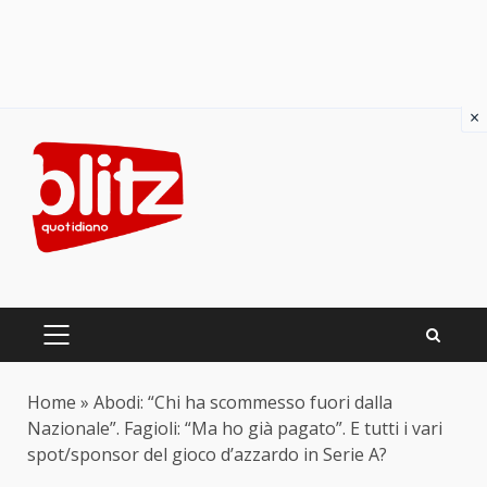
×
Skip
to
content
PRIMARY
MENU
Home
»
Abodi: “Chi ha scommesso fuori dalla
Nazionale”. Fagioli: “Ma ho già pagato”. E tutti i vari
spot/sponsor del gioco d’azzardo in Serie A?