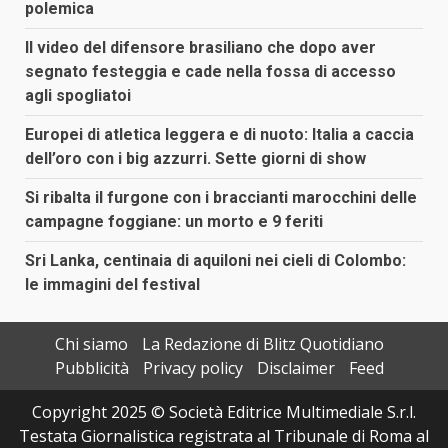
polemica
Il video del difensore brasiliano che dopo aver
segnato festeggia e cade nella fossa di accesso
agli spogliatoi
Europei di atletica leggera e di nuoto: Italia a caccia
dell’oro con i big azzurri. Sette giorni di show
Si ribalta il furgone con i braccianti marocchini delle
campagne foggiane: un morto e 9 feriti
Sri Lanka, centinaia di aquiloni nei cieli di Colombo:
le immagini del festival
Chi siamo
La Redazione di Blitz Quotidiano
Pubblicità
Privacy policy
Disclaimer
Feed
Copyright 2025 © Società Editrice Multimediale S.r.l.
Testata Giornalistica registrata al Tribunale di Roma al