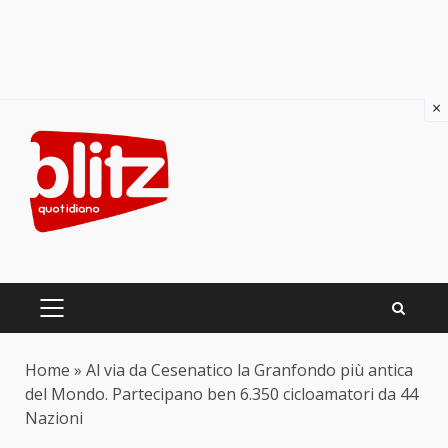
×
Skip
to
content
PRIMARY
MENU
Home
»
Al via da Cesenatico la Granfondo più antica
del Mondo. Partecipano ben 6.350 cicloamatori da 44
Nazioni