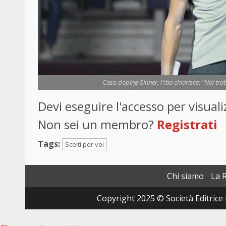
Caso doping Sinner, l'Itia chiarisce: "Noi tra
Devi eseguire l'accesso per visua
Non sei un membro?
Registrati
Tags:
Scelti per voi
Chi siamo
La 
Copyright 2025 © Società Editrice 