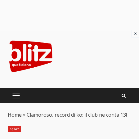
×
Skip
to
content
PRIMARY
MENU
Home
»
Clamoroso, record di ko: il club ne conta 13!
Sport