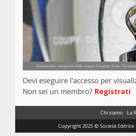
Cominciano i tre giorni delle Coppe Europee. Sono 7 le squad
Devi eseguire l'accesso per visua
Non sei un membro?
Registrati
Chi siamo
La 
Copyright 2025 © Società Editrice 