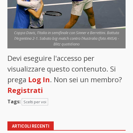
Coppa Davis, l’Italia in semifinale con Sinner e Berrettini. Battuta
l’Argentina 2-1. Sabato big match contro l’Australia (foto ANSA) -
Blitz quotidiano
Devi eseguire l'accesso per
visualizzare questo contenuto. Si
prega
Log In
. Non sei un membro?
Registrati
Tags:
Scelti per voi
ARTICOLI RECENTI