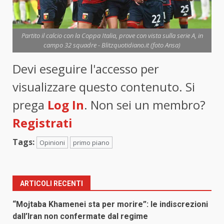
Partito il calcio con la Coppa Italia, prove con vista sulla serie A, in
campo 32 squadre - Blitzquotidiano.it (foto Ansa)
Devi eseguire l'accesso per
visualizzare questo contenuto. Si
prega
Log In
. Non sei un membro?
Registrati
Tags:
Opinioni
primo piano
ARTICOLI RECENTI
“Mojtaba Khamenei sta per morire”: le indiscrezioni
dall’Iran non confermate dal regime