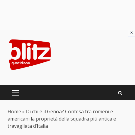
×
Skip
to
content
PRIMARY
MENU
Home
»
Di chi è il Genoa? Contesa fra romeni e
americani la proprietà della squadra più antica e
travagliata d’Italia