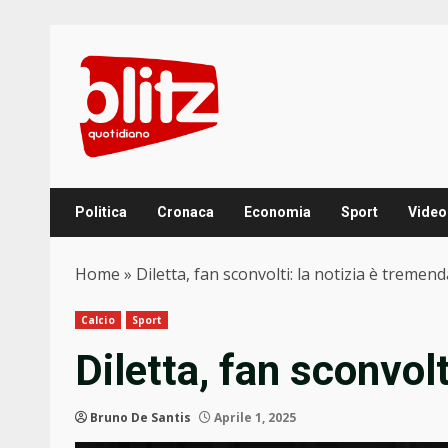
Skip
to
content
Politica
Cronaca
Economia
Sport
Video
Home
»
Diletta, fan sconvolti: la notizia è tremend
Calcio
Sport
Diletta, fan sconvolt
Bruno De Santis
Aprile 1, 2025