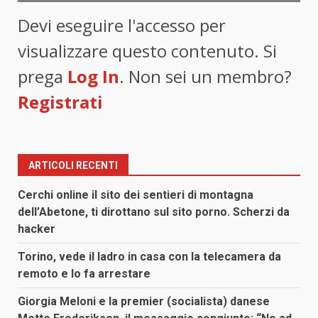
Devi eseguire l'accesso per
visualizzare questo contenuto. Si
prega
Log In
. Non sei un membro?
Registrati
ARTICOLI RECENTI
Cerchi online il sito dei sentieri di montagna
dell’Abetone, ti dirottano sul sito porno. Scherzi da
hacker
Torino, vede il ladro in casa con la telecamera da
remoto e lo fa arrestare
Giorgia Meloni e la premier (socialista) danese