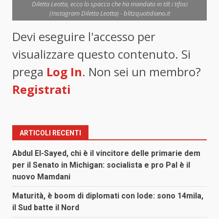
Diletta Leotta, ecco lo spacco che ha mandato in tilt i tifosi
(Instagram Diletta Leotta) - blitzquotidiano.it
Devi eseguire l'accesso per
visualizzare questo contenuto. Si
prega
Log In
. Non sei un membro?
Registrati
ARTICOLI RECENTI
Abdul El-Sayed, chi è il vincitore delle primarie dem
per il Senato in Michigan: socialista e pro Pal è il
nuovo Mamdani
Maturità, è boom di diplomati con lode: sono 14mila,
il Sud batte il Nord