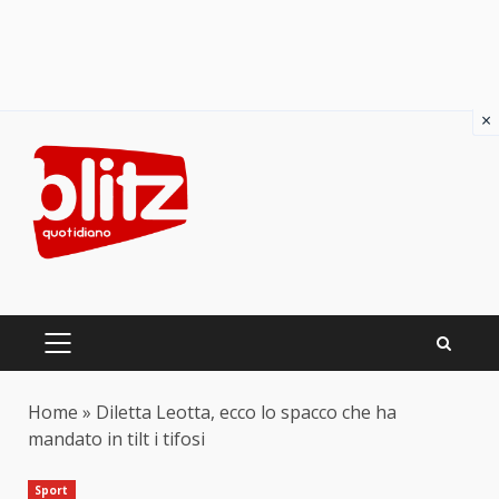
×
Skip
to
content
PRIMARY
MENU
Home
»
Diletta Leotta, ecco lo spacco che ha
mandato in tilt i tifosi
Sport