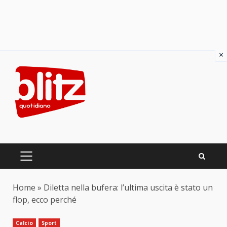
×
Skip
to
content
PRIMARY
MENU
Home
»
Diletta nella bufera: l’ultima uscita è stato un
flop, ecco perché
Calcio
Sport