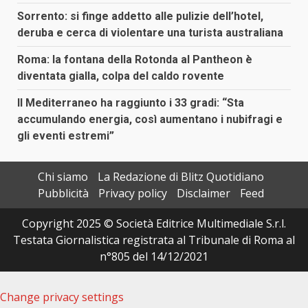
Sorrento: si finge addetto alle pulizie dell’hotel,
deruba e cerca di violentare una turista australiana
Roma: la fontana della Rotonda al Pantheon è
diventata gialla, colpa del caldo rovente
Il Mediterraneo ha raggiunto i 33 gradi: “Sta
accumulando energia, così aumentano i nubifragi e
gli eventi estremi”
Chi siamo
La Redazione di Blitz Quotidiano
Pubblicità
Privacy policy
Disclaimer
Feed
Copyright 2025 © Società Editrice Multimediale S.r.l.
Testata Giornalistica registrata al Tribunale di Roma al
n°805 del 14/12/2021
Change privacy settings