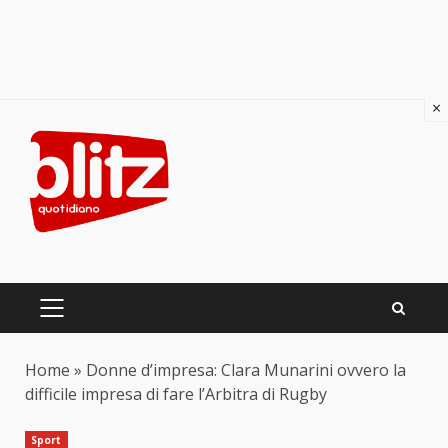
×
Skip
to
content
PRIMARY
MENU
Home
»
Donne d’impresa: Clara Munarini ovvero la
difficile impresa di fare l’Arbitra di Rugby
Sport