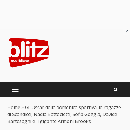
×
Skip
to
content
PRIMARY
MENU
Home
»
Gli Oscar della domenica sportiva: le ragazze
di Scandicci, Nadia Battocletti, Sofia Goggia, Davide
Bartesaghi e il gigante Armoni Brooks