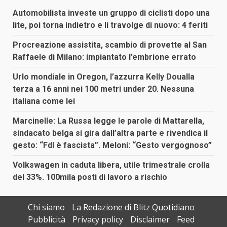
Automobilista investe un gruppo di ciclisti dopo una
lite, poi torna indietro e li travolge di nuovo: 4 feriti
Procreazione assistita, scambio di provette al San
Raffaele di Milano: impiantato l’embrione errato
Urlo mondiale in Oregon, l’azzurra Kelly Doualla
terza a 16 anni nei 100 metri under 20. Nessuna
italiana come lei
Marcinelle: La Russa legge le parole di Mattarella,
sindacato belga si gira dall’altra parte e rivendica il
gesto: “FdI è fascista”. Meloni: “Gesto vergognoso”
Volkswagen in caduta libera, utile trimestrale crolla
del 33%. 100mila posti di lavoro a rischio
Chi siamo
La Redazione di Blitz Quotidiano
Pubblicità
Privacy policy
Disclaimer
Feed