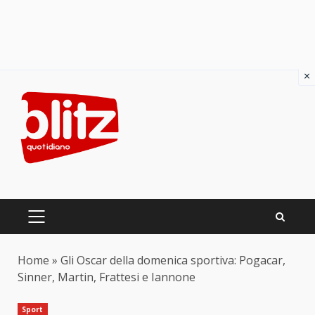
×
Skip
to
content
PRIMARY
MENU
Home
»
Gli Oscar della domenica sportiva: Pogacar,
Sinner, Martin, Frattesi e Iannone
Sport