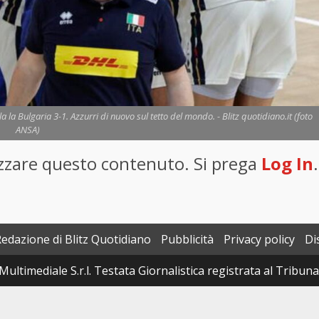
 la Bulgaria 3-1. Azzurri di nuovo sul tetto del mondo. - Blitz quotidiano.it (foto
ANSA)
lizzare questo contenuto. Si prega
Log In
.
Redazione di Blitz Quotidiano
Pubblicità
Privacy policy
Di
Multimediale S.r.l. Testata Giornalistica registrata al Tribun