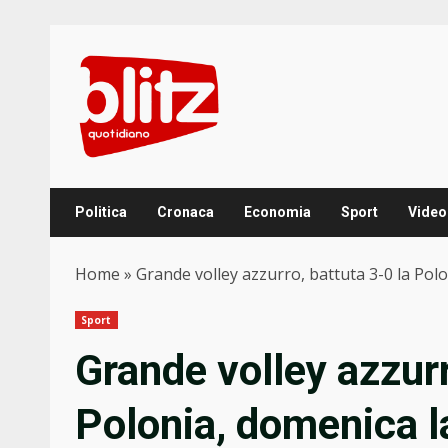
Skip
to
content
Politica
Cronaca
Economia
Sport
Video
Home
»
Grande volley azzurro, battuta 3-0 la Polo
Sport
Grande volley azzurr
Polonia, domenica la