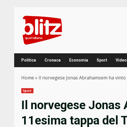
Skip
to
content
Politica
Cronaca
Economia
Sport
Video
Home
»
Il norvegese Jonas Abrahamsem ha vinto l
Sport
Il norvegese Jonas
11esima tappa del T