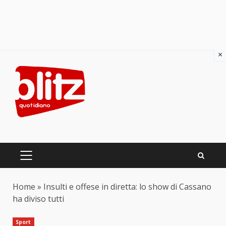
×
Skip
to
content
PRIMARY
MENU
Home
»
Insulti e offese in diretta: lo show di Cassano
ha diviso tutti
Sport