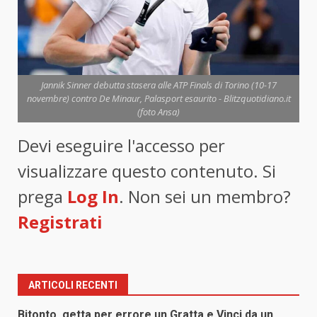
Jannik Sinner debutta stasera alle ATP Finals di Torino (10-17
novembre) contro De Minaur, Palasport esaurito - Blitzquotidiano.it
(foto Ansa)
Devi eseguire l'accesso per
visualizzare questo contenuto. Si
prega
Log In
. Non sei un membro?
Registrati
ARTICOLI RECENTI
Bitonto, getta per errore un Gratta e Vinci da un