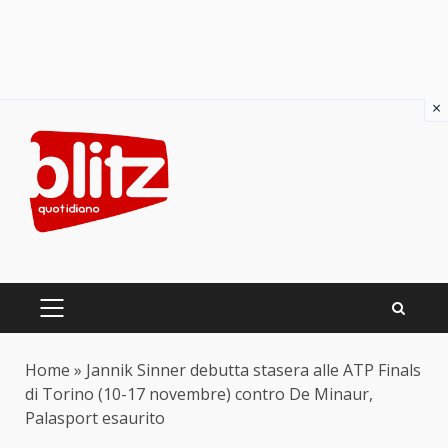
×
Skip
to
content
PRIMARY
MENU
Home
»
Jannik Sinner debutta stasera alle ATP Finals
di Torino (10-17 novembre) contro De Minaur,
Palasport esaurito