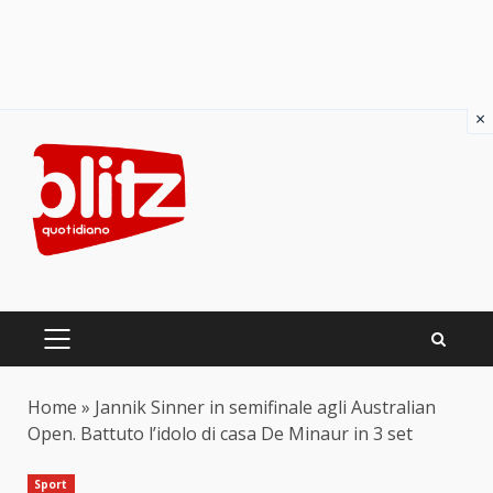
×
Skip
to
content
PRIMARY
MENU
Home
»
Jannik Sinner in semifinale agli Australian
Open. Battuto l’idolo di casa De Minaur in 3 set
Sport