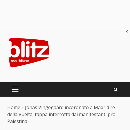
×
Skip
to
content
PRIMARY
MENU
Home
»
Jonas Vingegaard incoronato a Madrid re
della Vuelta, tappa interrotta dai manifestanti pro
Palestina