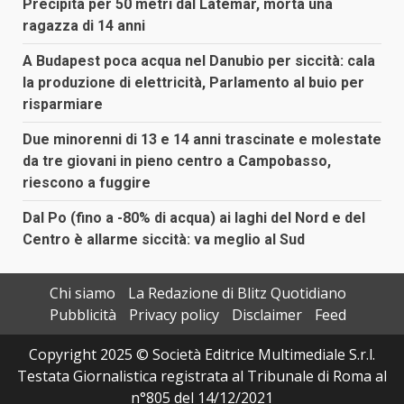
Precipita per 50 metri dal Latemar, morta una
ragazza di 14 anni
A Budapest poca acqua nel Danubio per siccità: cala
la produzione di elettricità, Parlamento al buio per
risparmiare
Due minorenni di 13 e 14 anni trascinate e molestate
da tre giovani in pieno centro a Campobasso,
riescono a fuggire
Dal Po (fino a -80% di acqua) ai laghi del Nord e del
Centro è allarme siccità: va meglio al Sud
Chi siamo
La Redazione di Blitz Quotidiano
Pubblicità
Privacy policy
Disclaimer
Feed
Copyright 2025 © Società Editrice Multimediale S.r.l.
Testata Giornalistica registrata al Tribunale di Roma al
n°805 del 14/12/2021