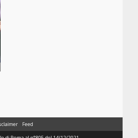
sclaimer
Feed
ale di Roma al n°805 del 14/12/2021