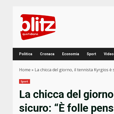
Skip
to
content
Politica
Cronaca
Economia
Sport
Video
Home
»
La chicca del giorno, il tennista Kyrgios è
Sport
La chicca del giorno,
sicuro: “È folle pen