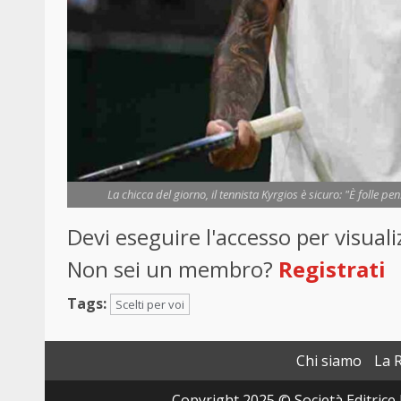
La chicca del giorno, il tennista Kyrgios è sicuro: "È folle p
Devi eseguire l'accesso per visua
Non sei un membro?
Registrati
Tags:
Scelti per voi
Chi siamo
La 
Copyright 2025 © Società Editrice 