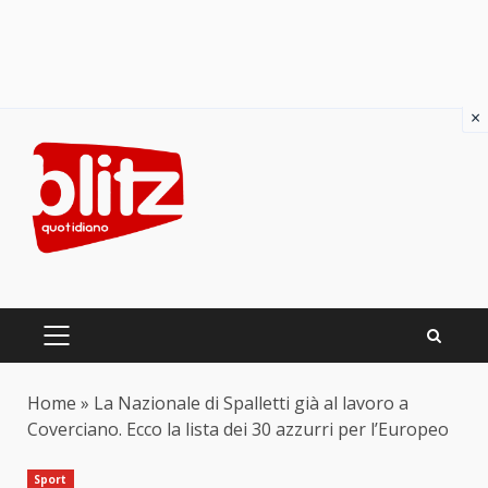
×
Skip
to
content
PRIMARY
MENU
Home
»
La Nazionale di Spalletti già al lavoro a
Coverciano. Ecco la lista dei 30 azzurri per l’Europeo
Sport