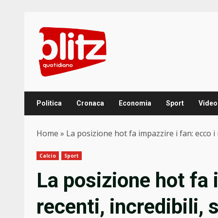
Skip
to
content
Politica
Cronaca
Economia
Sport
Video
Home
»
La posizione hot fa impazzire i fan: ecco i r
Calcio
Sport
La posizione hot fa 
recenti, incredibili, 