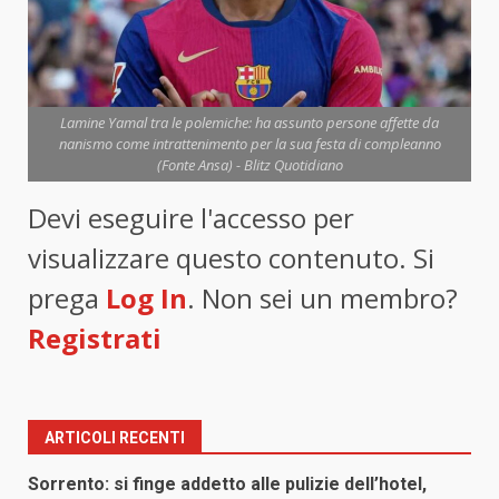
Lamine Yamal tra le polemiche: ha assunto persone affette da
nanismo come intrattenimento per la sua festa di compleanno
(Fonte Ansa) - Blitz Quotidiano
Devi eseguire l'accesso per
visualizzare questo contenuto. Si
prega
Log In
. Non sei un membro?
Registrati
ARTICOLI RECENTI
Sorrento: si finge addetto alle pulizie dell’hotel,