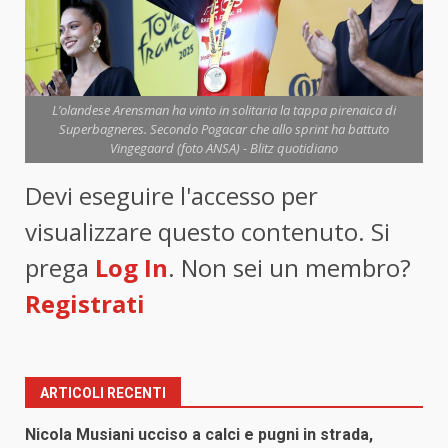
L’olandese Arensman ha vinto in solitaria la tappa pirenaica di
Superbagneres. Secondo Pogacar che allo sprint ha battuto
Vingegaard (foto ANSA) - Blitz quotidiano
Devi eseguire l'accesso per
visualizzare questo contenuto. Si
prega
Log In
. Non sei un membro?
Registrati
ARTICOLI RECENTI
Nicola Musiani ucciso a calci e pugni in strada,