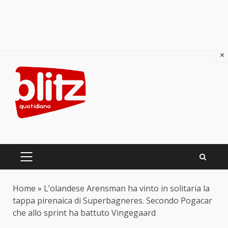
×
Skip
to
content
PRIMARY
MENU
Home
»
L’olandese Arensman ha vinto in solitaria la
tappa pirenaica di Superbagneres. Secondo Pogacar
che allo sprint ha battuto Vingegaard