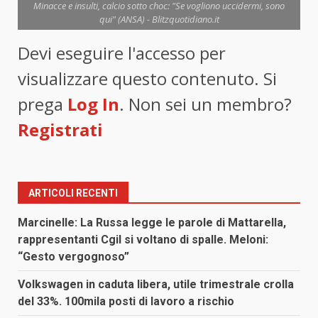
Minacce e insulti, calcio sotto choc: "Se vogliono uccidermi, sono
qui" (ANSA) - Blitzquotidiano.it
Devi eseguire l'accesso per
visualizzare questo contenuto. Si
prega
Log In
. Non sei un membro?
Registrati
ARTICOLI RECENTI
Marcinelle: La Russa legge le parole di Mattarella,
rappresentanti Cgil si voltano di spalle. Meloni:
“Gesto vergognoso”
Volkswagen in caduta libera, utile trimestrale crolla
del 33%. 100mila posti di lavoro a rischio