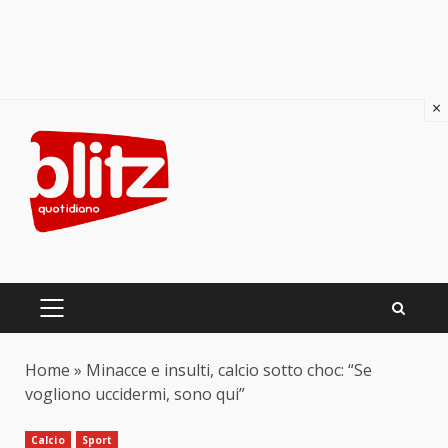
×
Skip
to
content
PRIMARY
MENU
Home
»
Minacce e insulti, calcio sotto choc: “Se
vogliono uccidermi, sono qui”
Calcio
Sport