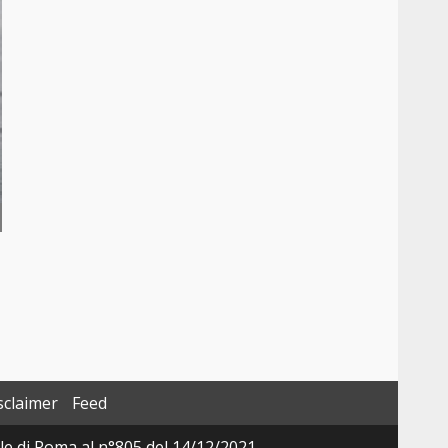
sclaimer
Feed
ale di Roma al n°805 del 14/12/2021