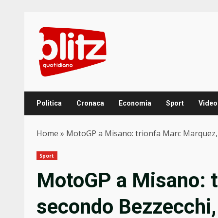
Skip
to
content
Politica
Cronaca
Economia
Sport
Video
Home
»
MotoGP a Misano: trionfa Marc Marquez, s
Sport
MotoGP a Misano: t
secondo Bezzecchi, 