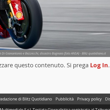
he Di Gianantonio e Bezzecchi, disastro Bagnaia (foto ANSA) - Blitz quotidiano.it
lizzare questo contenuto. Si prega
Log In
.
Redazione di Blitz Quotidiano
Pubblicità
Privacy policy
Di
Multimediale S.r.l. Testata Giornalistica registrata al Tribun