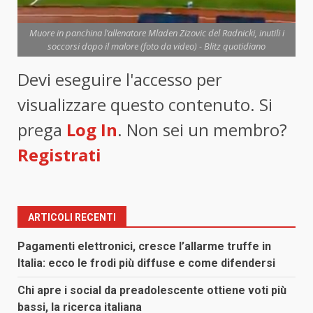
Muore in panchina l’allenatore Mladen Zizovic del Radnicki, inutili i
soccorsi dopo il malore (foto da video) - Blitz quotidiano
Devi eseguire l'accesso per
visualizzare questo contenuto. Si
prega
Log In
. Non sei un membro?
Registrati
ARTICOLI RECENTI
Pagamenti elettronici, cresce l’allarme truffe in
Italia: ecco le frodi più diffuse e come difendersi
Chi apre i social da preadolescente ottiene voti più
bassi, la ricerca italiana