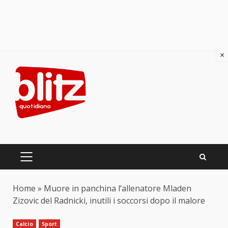
×
Skip
to
content
PRIMARY
MENU
Home
»
Muore in panchina l’allenatore Mladen
Zizovic del Radnicki, inutili i soccorsi dopo il malore
Calcio
Sport