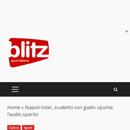
×
Skip
to
content
PRIMARY
MENU
Home
»
Napoli-Inter, scudetto con giallo: spunta
l’audio sparito
Calcio
Sport