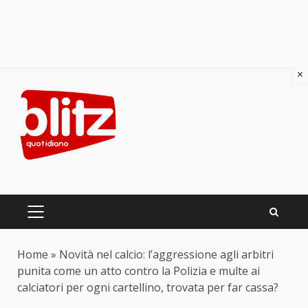
×
Skip
to
content
PRIMARY
MENU
Home
»
Novità nel calcio: l’aggressione agli arbitri
punita come un atto contro la Polizia e multe ai
calciatori per ogni cartellino, trovata per far cassa?