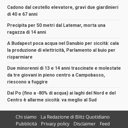
Cadono dal cestello elevatore, gravi due giardinieri
di 40 e 67 anni
Precipita per 50 metri dal Latemar, morta una
ragazza di 14 anni
A Budapest poca acqua nel Danubio per siccità: cala
la produzione di elettricità, Parlamento al buio per
risparmiare
Due minorenni di 13 e 14 anni trascinate e molestate
da tre giovani in pieno centro a Campobasso,
riescono a fuggire
Dal Po (fino a -80% di acqua) ai laghi del Nord e del
Centro è allarme siccità: va meglio al Sud
Chi siamo
La Redazione di Blitz Quotidiano
Pubblicità
Privacy policy
Disclaimer
Feed