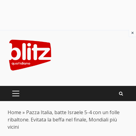
×
Skip
to
content
PRIMARY
MENU
Home
»
Pazza Italia, batte Israele 5-4 con un folle
ribaltone. Evitata la beffa nel finale, Mondiali più
vicini