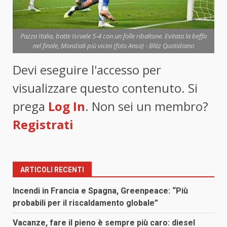
Pazza Italia, batte Israele 5-4 con un folle ribaltone. Evitata la beffa
nel finale, Mondiali più vicini (foto Ansa) - Blitz Quotidiano
Devi eseguire l'accesso per
visualizzare questo contenuto. Si
prega
Log In
. Non sei un membro?
Registrati
ARTICOLI RECENTI
Incendi in Francia e Spagna, Greenpeace: “Più
probabili per il riscaldamento globale”
Vacanze, fare il pieno è sempre più caro: diesel