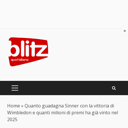
×
Skip
to
content
PRIMARY
MENU
Home
»
Quanto guadagna Sinner con la vittoria di
Wimbledon e quanti milioni di premi ha già vinto nel
2025