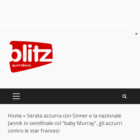
×
Skip
to
content
PRIMARY
MENU
Home
»
Serata azzurra con Sinner e la nazionale.
Jannik in semifinale col “baby Murray”, gli azzurri
contro le star francesi