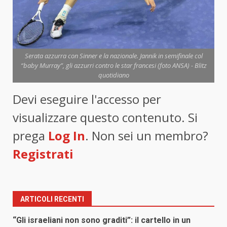
Serata azzurra con Sinner e la nazionale. Jannik in semifinale col
“baby Murray”, gli azzurri contro le star francesi (foto ANSA) - Blitz
quotidiano
Devi eseguire l'accesso per
visualizzare questo contenuto. Si
prega
Log In
. Non sei un membro?
Registrati
ARTICOLI RECENTI
“Gli israeliani non sono graditi”: il cartello in un