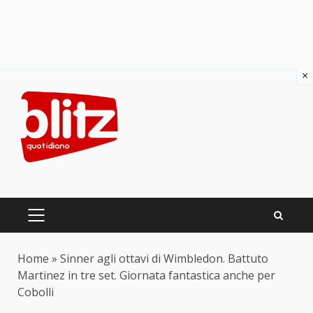
×
Skip
to
content
PRIMARY
MENU
Home
»
Sinner agli ottavi di Wimbledon. Battuto
Martinez in tre set. Giornata fantastica anche per
Cobolli