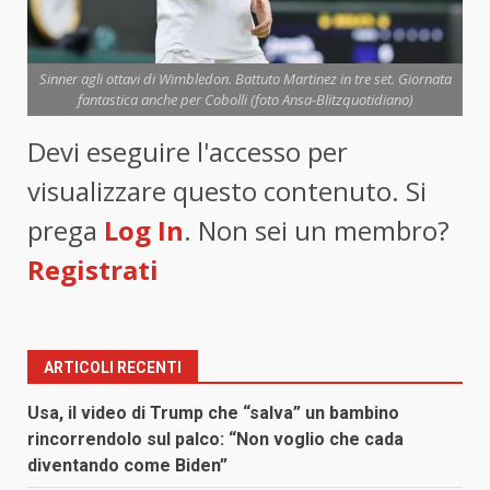
Sinner agli ottavi di Wimbledon. Battuto Martinez in tre set. Giornata
fantastica anche per Cobolli (foto Ansa-Blitzquotidiano)
Devi eseguire l'accesso per
visualizzare questo contenuto. Si
prega
Log In
. Non sei un membro?
Registrati
ARTICOLI RECENTI
Usa, il video di Trump che “salva” un bambino
rincorrendolo sul palco: “Non voglio che cada
diventando come Biden”