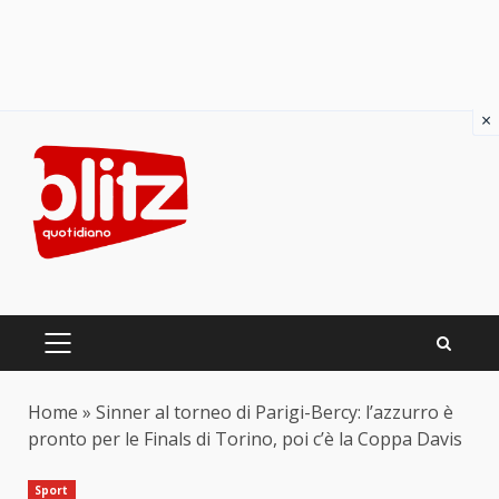
×
Skip
to
content
PRIMARY
MENU
Home
»
Sinner al torneo di Parigi-Bercy: l’azzurro è
pronto per le Finals di Torino, poi c’è la Coppa Davis
Sport