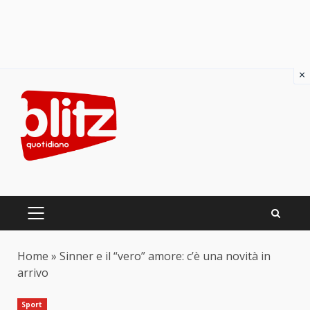
×
Skip
to
content
PRIMARY
MENU
Home
»
Sinner e il “vero” amore: c’è una novità in
arrivo
Sport