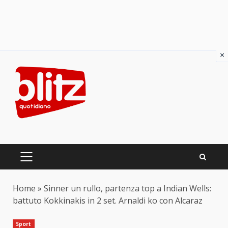
×
Skip
to
content
PRIMARY
MENU
Home
»
Sinner un rullo, partenza top a Indian Wells:
battuto Kokkinakis in 2 set. Arnaldi ko con Alcaraz
Sport