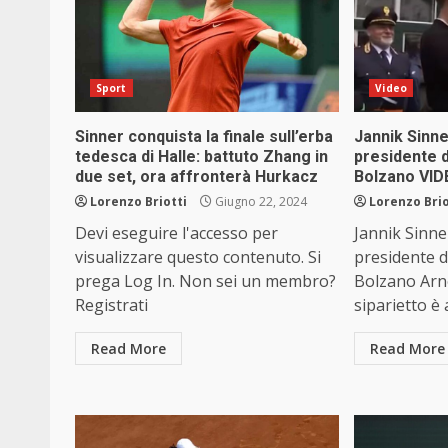
Sport
Video
Sinner conquista la finale sull’erba
Jannik Sinne
tedesca di Halle: battuto Zhang in
presidente d
due set, ora affronterà Hurkacz
Bolzano VI
Lorenzo Briotti
Giugno 22, 2024
Lorenzo Brio
Devi eseguire l'accesso per
Jannik Sinne
visualizzare questo contenuto. Si
presidente d
prega Log In. Non sei un membro?
Bolzano Arn
Registrati
siparietto è 
Read More
Read More