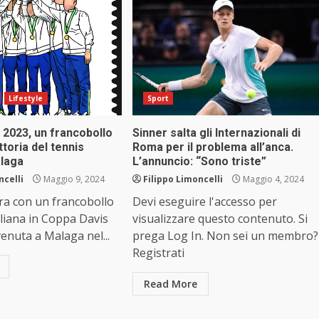
Lifestyle
Sport
 2023, un francobollo
Sinner salta gli Internazionali di
ttoria del tennis
Roma per il problema all’anca.
alaga
L’annuncio: “Sono triste”
ncelli
Maggio 9, 2024
Filippo Limoncelli
Maggio 4, 2024
ebra con un francobollo
Devi eseguire l'accesso per
taliana in Coppa Davis
visualizzare questo contenuto. Si
venuta a Malaga nel...
prega Log In. Non sei un membro?
Registrati
Read More