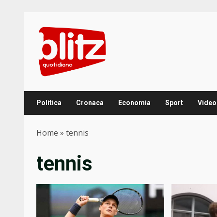
Skip
to
content
Politica
Cronaca
Economia
Sport
Video
Home
»
tennis
tennis