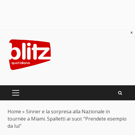
×
Skip
to
content
PRIMARY
MENU
Home
»
Sinner e la sorpresa alla Nazionale in
tournée a Miami. Spalletti ai suoi: “Prendete esempio
da lui”